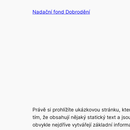
Přeskočit
Nadační fond Dobrodění
na
obsah
Právě si prohlížíte ukázkovou stránku, k
tím, že obsahují nějaký statický text a j
obvykle nejdříve vytvářejí základní info