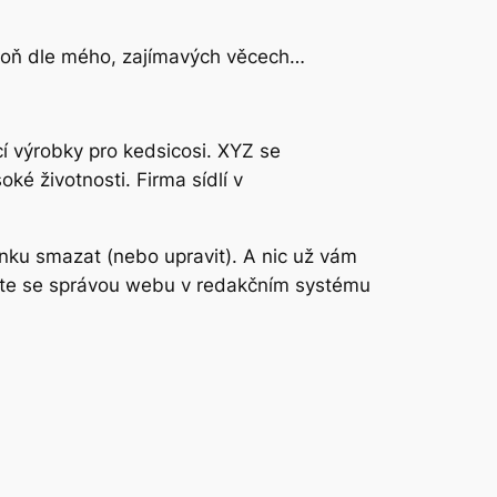
espoň dle mého, zajímavých věcech…
í výrobky pro kedsicosi. XYZ se
oké životnosti. Firma sídlí v
ánku smazat (nebo upravit). A nic už vám
ete se správou webu v redakčním systému