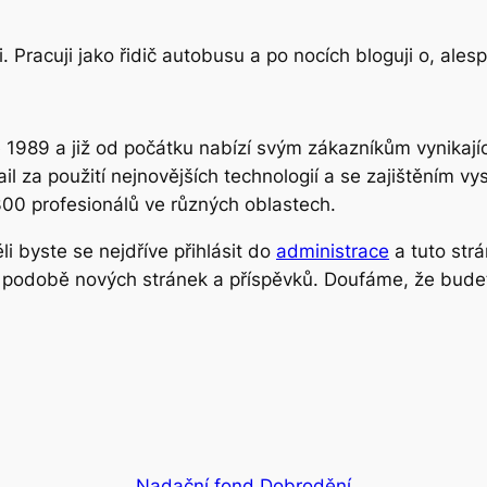
. Pracuji jako řidič autobusu a po nocích bloguji o, al
 1989 a již od počátku nabízí svým zákazníkům vynikajíc
l za použití nejnovějších technologií a se zajištěním vys
00 profesionálů ve různých oblastech.
 byste se nejdříve přihlásit do
administrace
a tuto str
v podobě nových stránek a příspěvků. Doufáme, že bud
Nadační fond Dobrodění